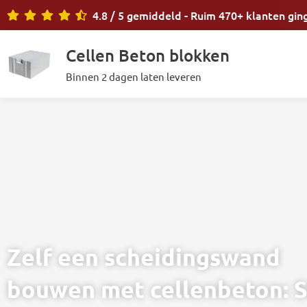
Ga
4.8 / 5 gemiddeld - Ruim 470+ klanten gin
naar
de
Cellen Beton blokken
inhoud
Binnen 2 dagen laten leveren
Zelf een scheidingswand
bouwen met cellenbeton: S