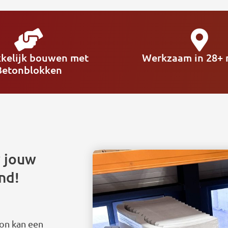
kelijk bouwen met
Werkzaam in 28+ r
Betonblokken
w jouw
nd!
on kan een