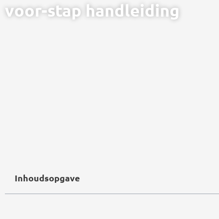
voor-stap handleiding
Inhoudsopgave