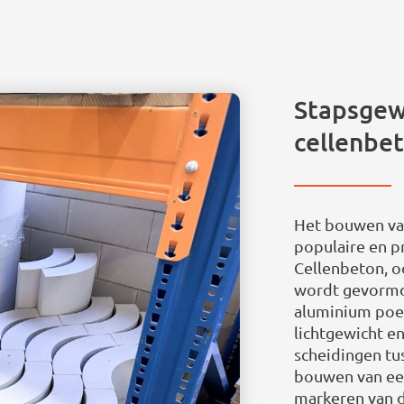
Stapsgew
cellenbe
Het bouwen van
populaire en p
Cellenbeton, o
wordt gevormd
aluminium poed
lichtgewicht en
scheidingen tu
bouwen van ee
markeren van d