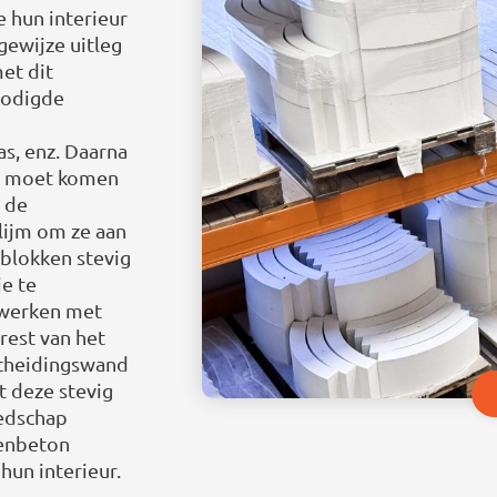
 hun interieur
gewijze uitleg
et dit
nodigde
as, enz. Daarna
nd moet komen
 de
lijm om ze aan
 blokken stevig
ie te
 werken met
 rest van het
 scheidingswand
t deze stevig
eedschap
lenbeton
hun interieur.