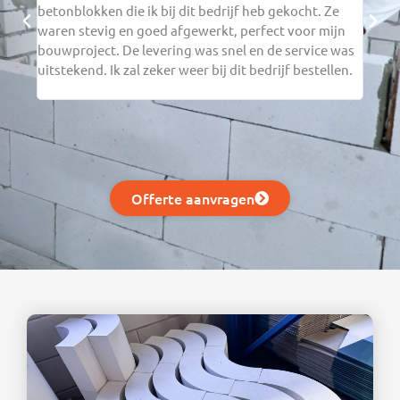
betonblokken die ik bij dit bedrijf heb gekocht. Ze
verwa
waren stevig en goed afgewerkt, perfect voor mijn
verwe
bouwproject. De levering was snel en de service was
in mi
uitstekend. Ik zal zeker weer bij dit bedrijf bestellen.
en ga
beste
Offerte aanvragen