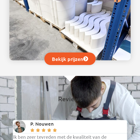
Bekijk prijzen
Reviews
P. Nouwen





Ik ben zeer tevreden met de kwaliteit van de
De ce