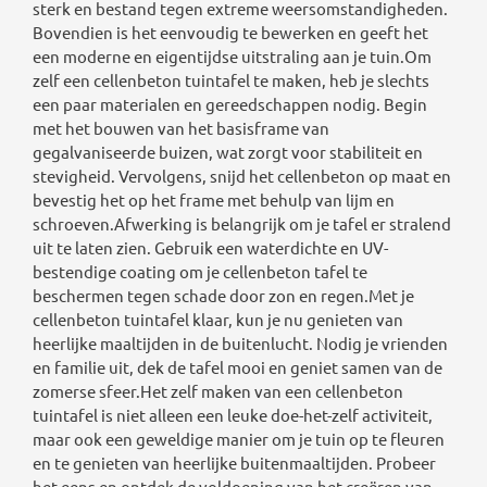
sterk en bestand tegen extreme weersomstandigheden.
Bovendien is het eenvoudig te bewerken en geeft het
een moderne en eigentijdse uitstraling aan je tuin.Om
zelf een cellenbeton tuintafel te maken, heb je slechts
een paar materialen en gereedschappen nodig. Begin
met het bouwen van het basisframe van
gegalvaniseerde buizen, wat zorgt voor stabiliteit en
stevigheid. Vervolgens, snijd het cellenbeton op maat en
bevestig het op het frame met behulp van lijm en
schroeven.Afwerking is belangrijk om je tafel er stralend
uit te laten zien. Gebruik een waterdichte en UV-
bestendige coating om je cellenbeton tafel te
beschermen tegen schade door zon en regen.Met je
cellenbeton tuintafel klaar, kun je nu genieten van
heerlijke maaltijden in de buitenlucht. Nodig je vrienden
en familie uit, dek de tafel mooi en geniet samen van de
zomerse sfeer.Het zelf maken van een cellenbeton
tuintafel is niet alleen een leuke doe-het-zelf activiteit,
maar ook een geweldige manier om je tuin op te fleuren
en te genieten van heerlijke buitenmaaltijden. Probeer
het eens en ontdek de voldoening van het creëren van