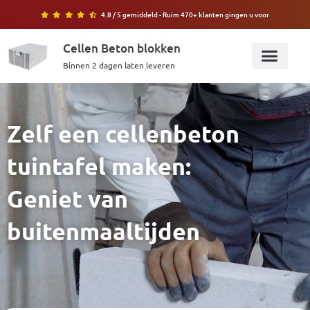
Ga
4.8 / 5 gemiddeld - Ruim 470+ klanten gingen u voor
naar
de
Cellen Beton blokken
inhoud
Binnen 2 dagen laten leveren
Bereken blokken
Zelf een cellenbeton
tuintafel maken:
Geniet van
buitenmaaltijden