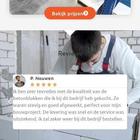
Bekijk prijzen
Reviews
P. Nouwen





Ik ben zeer tevreden met de kwaliteit van de
De ce
betonblokken die ik bij dit bedrijf heb gekocht. Ze
verwa
waren stevig en goed afgewerkt, perfect voor mijn
verwe
bouwproject. De levering was snel en de service was
in mi
uitstekend. Ik zal zeker weer bij dit bedrijf bestellen.
en ga
beste