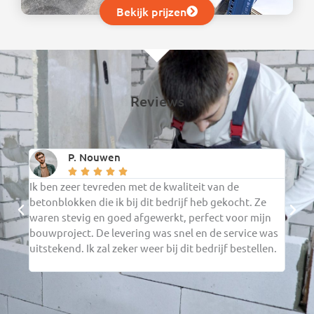
Bekijk prijzen
Reviews
P. Nouwen





Ik ben zeer tevreden met de kwaliteit van de
De ce
betonblokken die ik bij dit bedrijf heb gekocht. Ze
verwa
waren stevig en goed afgewerkt, perfect voor mijn
verwe
bouwproject. De levering was snel en de service was
in mi
uitstekend. Ik zal zeker weer bij dit bedrijf bestellen.
en ga
beste