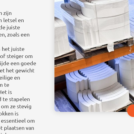
 zijn
 letsel en
de juiste
n, zoals een
 het juiste
 of steiger om
tijde een goede
et het gewicht
ilige en
m te
et is
 te stapelen
 om ze stevig
okken is
 essentieel om
t plaatsen van