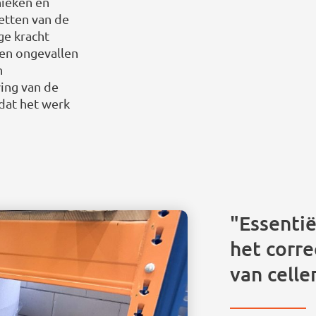
nieken en
etten van de
ge kracht
 en ongevallen
n
ing van de
dat het werk
"Essentië
het corre
van cell