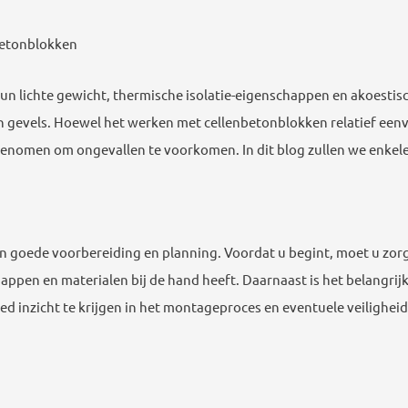
nbetonblokken
n lichte gewicht, thermische isolatie-eigenschappen en akoestis
evels. Hoewel het werken met cellenbetonblokken relatief eenvoud
genomen om ongevallen te voorkomen. In dit blog zullen we enkel
 goede voorbereiding en planning. Voordat u begint, moet u zorg
ppen en materialen bij de hand heeft. Daarnaast is het belangr
d inzicht te krijgen in het montageproces en eventuele veiligheidsr