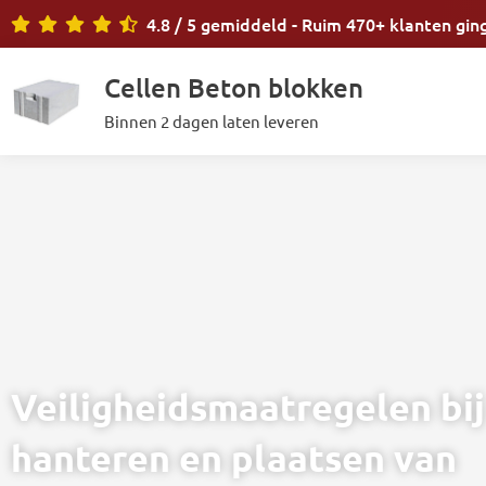
Ga
4.8 / 5 gemiddeld - Ruim 470+ klanten gin
naar
de
Cellen Beton blokken
inhoud
Binnen 2 dagen laten leveren
Veiligheidsmaatregelen bij
hanteren en plaatsen van