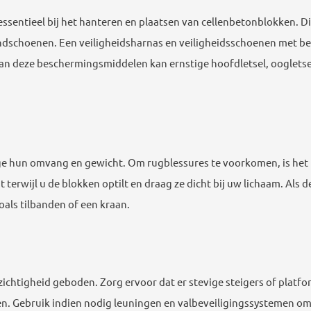
essentieel bij het hanteren en plaatsen van cellenbetonblokken. D
andschoenen. Een veiligheidsharnas en veiligheidsschoenen met
an deze beschermingsmiddelen kan ernstige hoofdletsel, ooglets
ge hun omvang en gewicht. Om rugblessures te voorkomen, is het b
terwijl u de blokken optilt en draag ze dicht bij uw lichaam. Als d
oals tilbanden of een kraan.
ichtigheid geboden. Zorg ervoor dat er stevige steigers of platfor
n. Gebruik indien nodig leuningen en valbeveiligingssystemen om 