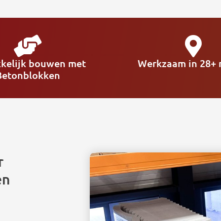
kelijk bouwen met
Werkzaam in 28+ r
Betonblokken
r
en