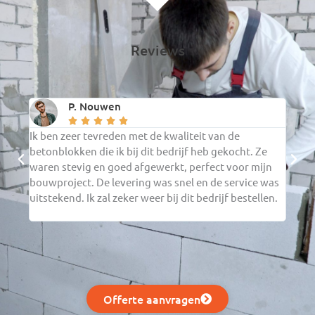
Reviews
P. Nouwen





Ik ben zeer tevreden met de kwaliteit van de
De ce
betonblokken die ik bij dit bedrijf heb gekocht. Ze
verwa
waren stevig en goed afgewerkt, perfect voor mijn
verwe
bouwproject. De levering was snel en de service was
in mi
uitstekend. Ik zal zeker weer bij dit bedrijf bestellen.
en ga
beste
Offerte aanvragen