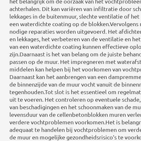
het belangrijk om de oorzaak van het vochtproblee
achterhalen. Dit kan variëren van infiltratie door sc
lekkages in de buitenmuur, slechte ventilatie of he
een waterdichte coating op de blokken.Vervolgens
nodige reparaties worden uitgevoerd. Het afdichte
en lekkages, het verbeteren van de ventilatie en h
van een waterdichte coating kunnen effectieve opl
zijn.Daarnaast is het van belang om de juiste behan
passen op de muur. Het impregneren met waterafs
middelen kan helpen bij het voorkomen van vocht
Daarnaast kan het aanbrengen van een dampremme
de binnenzijde van de muur vocht vanuit de binnen
tegenhouden.Tot slot is het essentieel om regelma
uit te voeren. Het controleren op eventuele schade,
van beschadigingen en het schoonmaken van de mu
levensduur van de cellenbetonblokken muren verl
verdere vochtproblemen voorkomen.Het is belangri
adequaat te handelen bij vochtproblemen om verd
de muur en mogelijke gezondheidsrisico’s te voor