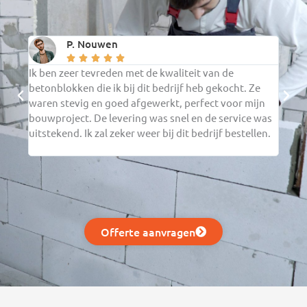
P. Nouwen





Ik ben zeer tevreden met de kwaliteit van de
De ce
betonblokken die ik bij dit bedrijf heb gekocht. Ze
verwa
waren stevig en goed afgewerkt, perfect voor mijn
verwe
bouwproject. De levering was snel en de service was
in mi
uitstekend. Ik zal zeker weer bij dit bedrijf bestellen.
en ga
beste
Offerte aanvragen