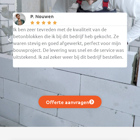
P. Nouwen





Ik ben zeer tevreden met de kwaliteit van de
De ce
betonblokken die ik bij dit bedrijf heb gekocht. Ze
verwa
waren stevig en goed afgewerkt, perfect voor mijn
verwe
bouwproject. De levering was snel en de service was
in mi
uitstekend. Ik zal zeker weer bij dit bedrijf bestellen.
en ga
beste
Offerte aanvragen