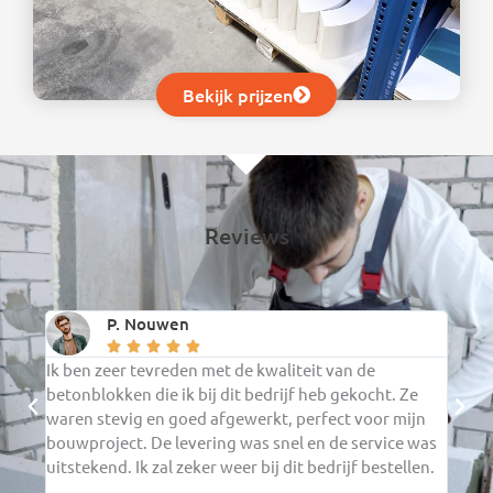
Bekijk prijzen
Reviews
P. Nouwen





Ik ben zeer tevreden met de kwaliteit van de
De ce
betonblokken die ik bij dit bedrijf heb gekocht. Ze
verwa
waren stevig en goed afgewerkt, perfect voor mijn
verwe
bouwproject. De levering was snel en de service was
in mi
uitstekend. Ik zal zeker weer bij dit bedrijf bestellen.
en ga
beste