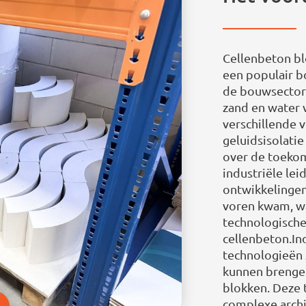
Cellenbeton bl
een populair b
de bouwsector.
zand en water 
verschillende 
geluidsisolatie
over de toeko
industriële lei
ontwikkelingen
voren kwam, wa
technologische
cellenbeton.In
technologieën 
kunnen brengen
blokken. Deze
complexe archi