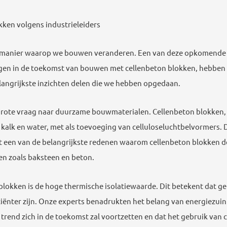
ken volgens industrieleiders
de manier waarop we bouwen veranderen. Een van deze opkomende t
krijgen in de toekomst van bouwen met cellenbeton blokken, hebb
belangrijkste inzichten delen die we hebben opgedaan.
de grote vraag naar duurzame bouwmaterialen. Cellenbeton blokken,
alk en water, met als toevoeging van celluloseluchtbelvormers. D
dit een van de belangrijkste redenen waarom cellenbeton blokken 
en zoals baksteen en beton.
blokken is de hoge thermische isolatiewaarde. Dit betekent dat 
ciënter zijn. Onze experts benadrukten het belang van energiezui
 trend zich in de toekomst zal voortzetten en dat het gebruik van