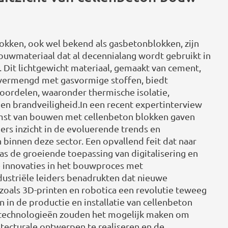
okken, ook wel bekend als gasbetonblokken, zijn
ouwmateriaal dat al decennialang wordt gebruikt in
 Dit lichtgewicht materiaal, gemaakt van cement,
vermengd met gasvormige stoffen, biedt
voordelen, waaronder thermische isolatie,
 en brandveiligheid.In een recent expertinterview
mst van bouwen met cellenbeton blokken gaven
ders inzicht in de evoluerende trends en
 binnen deze sector. Een opvallend feit dat naar
s de groeiende toepassing van digitalisering en
 innovaties in het bouwproces met
dustriële leiders benadrukten dat nieuwe
zoals 3D-printen en robotica een revolutie teweeg
 in de productie en installatie van cellenbeton
 technologieën zouden het mogelijk maken om
tecturale ontwerpen te realiseren en de