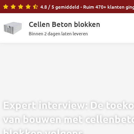
Ga
4.8 / 5 gemiddeld - Ruim 470+ klanten gin
naar
de
Cellen Beton blokken
inhoud
Binnen 2 dagen laten leveren
Expert interview: De toek
van bouwen met cellenbet
blokken volgens