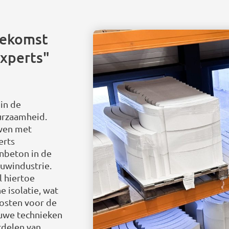
oekomst
xperts"
in de
urzaamheid.
uwen met
erts
enbeton in de
uwindustrie.
l hiertoe
 isolatie, wat
kosten voor de
uwe technieken
rdelen van