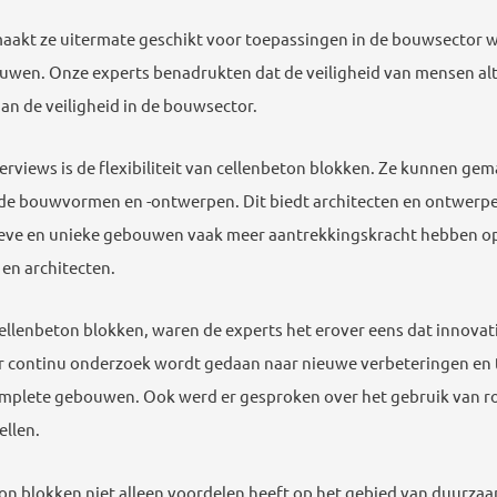
maakt ze uitermate geschikt voor toepassingen in de bouwsector w
en. Onze experts benadrukten dat de veiligheid van mensen altij
an de veiligheid in de bouwsector.
erviews is de flexibiliteit van cellenbeton blokken. Ze kunnen ge
de bouwvormen en -ontwerpen. Dit biedt architecten en ontwerpers 
atieve en unieke gebouwen vaak meer aantrekkingskracht hebben o
 en architecten.
cellenbeton blokken, waren de experts het erover eens dat innova
er continu onderzoek wordt gedaan naar nieuwe verbeteringen en 
mplete gebouwen. Ook werd er gesproken over het gebruik van robo
ellen.
on blokken niet alleen voordelen heeft op het gebied van duurzaa