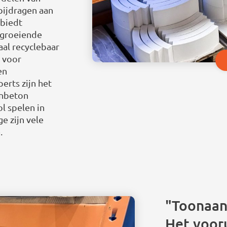
bijdragen aan
 biedt
 groeiende
al recyclebaar
n voor
en
rts zijn het
enbeton
ol spelen in
 zijn vele
.
"Toonaan
Het voor