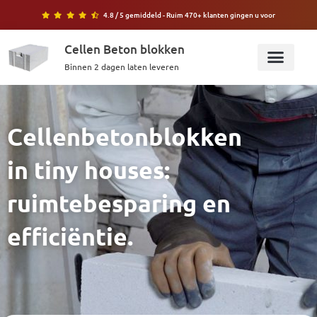
Ga
4.8 / 5 gemiddeld - Ruim 470+ klanten gingen u voor
naar
de
Cellen Beton blokken
inhoud
Binnen 2 dagen laten leveren
Bereken blokken
Cellenbetonblokken
in tiny houses:
ruimtebesparing en
efficiëntie.