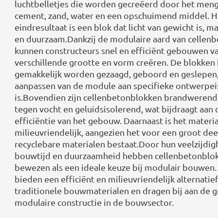
luchtbelletjes die worden gecreëerd door het men
cement, zand, water en een opschuimend middel. H
eindresultaat is een blok dat licht van gewicht is, m
en duurzaam.Dankzij de modulaire aard van cellen
kunnen constructeurs snel en efficiënt gebouwen v
verschillende grootte en vorm creëren. De blokken
gemakkelijk worden gezaagd, geboord en geslepen
aanpassen van de module aan specifieke ontwerpe
is.Bovendien zijn cellenbetonblokken brandwerend
tegen vocht en geluidsisolerend, wat bijdraagt aan 
efficiëntie van het gebouw. Daarnaast is het materia
milieuvriendelijk, aangezien het voor een groot deel
recyclebare materialen bestaat.Door hun veelzijdigh
bouwtijd en duurzaamheid hebben cellenbetonblok
bewezen als een ideale keuze bij modulair bouwen
bieden een efficiënt en milieuvriendelijk alternatie
traditionele bouwmaterialen en dragen bij aan de g
modulaire constructie in de bouwsector.