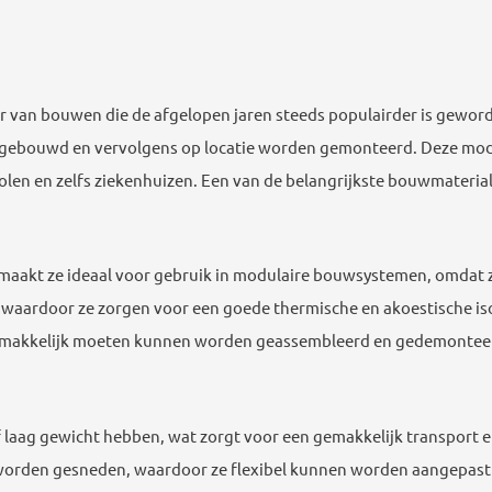
er van bouwen die de afgelopen jaren steeds populairder is gew
en gebouwd en vervolgens op locatie worden gemonteerd. Deze mo
olen en zelfs ziekenhuizen. Een van de belangrijkste bouwmateria
 maakt ze ideaal voor gebruik in modulaire bouwsystemen, omdat z
aardoor ze zorgen voor een goede thermische en akoestische isola
gemakkelijk moeten kunnen worden geassembleerd en gedemonteerd
ef laag gewicht hebben, wat zorgt voor een gemakkelijk transport
rden gesneden, waardoor ze flexibel kunnen worden aangepast a