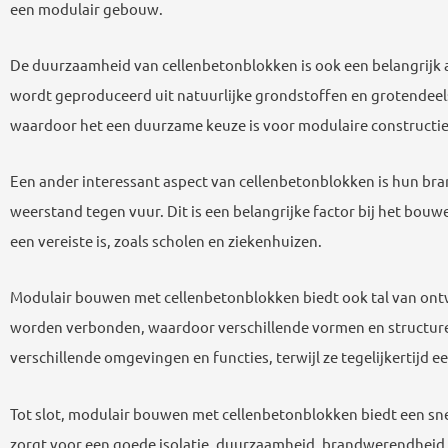
een modulair gebouw.
De duurzaamheid van cellenbetonblokken is ook een belangrijk a
wordt geproduceerd uit natuurlijke grondstoffen en grotendeels
waardoor het een duurzame keuze is voor modulaire constructie
Een ander interessant aspect van cellenbetonblokken is hun br
weerstand tegen vuur. Dit is een belangrijke factor bij het bo
een vereiste is, zoals scholen en ziekenhuizen.
Modulair bouwen met cellenbetonblokken biedt ook tal van on
worden verbonden, waardoor verschillende vormen en structu
verschillende omgevingen en functies, terwijl ze tegelijkertijd 
Tot slot, modulair bouwen met cellenbetonblokken biedt een sne
zorgt voor een goede isolatie, duurzaamheid, brandwerendheid 