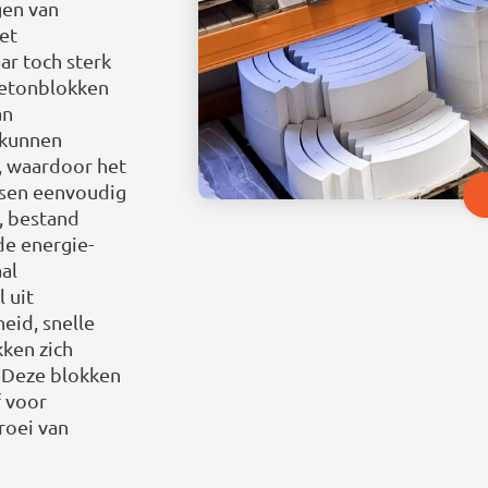
gen van
et
aar toch sterk
betonblokken
an
 kunnen
, waardoor het
isen eenvoudig
, bestand
de energie-
al
 uit
eid, snelle
ken zich
. Deze blokken
f voor
roei van