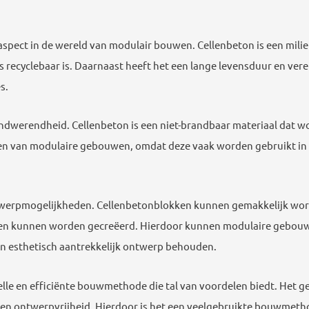
spect in de wereld van modulair bouwen. Cellenbeton is een milie
 recyclebaar is. Daarnaast heeft het een lange levensduur en ver
s.
andwerendheid. Cellenbeton is een niet-brandbaar materiaal dat 
uwen van modulaire gebouwen, omdat deze vaak worden gebruikt in 
twerpmogelijkheden. Cellenbetonblokken kunnen gemakkelijk wor
ren kunnen worden gecreëerd. Hierdoor kunnen modulaire gebou
een esthetisch aantrekkelijk ontwerp behouden.
lle en efficiënte bouwmethode die tal van voordelen biedt. Het 
en ontwerpvrijheid. Hierdoor is het een veelgebruikte bouwmeth