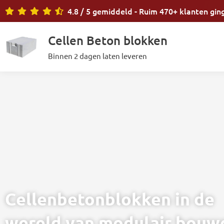
Ga
4.8 / 5 gemiddeld - Ruim 470+ klanten gin
naar
de
Cellen Beton blokken
inhoud
Binnen 2 dagen laten leveren
Cellenbetonblokken in de
wereld van modulair bouw