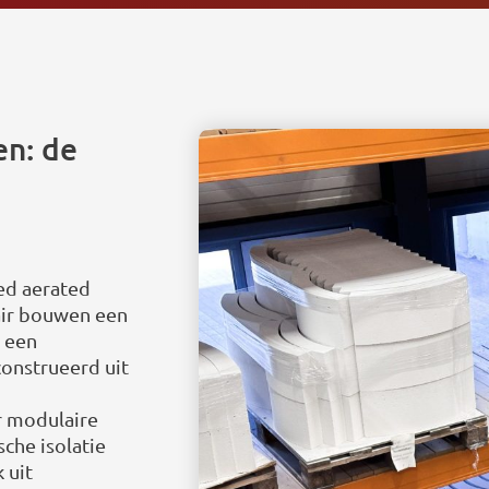
n: de
ed aerated
air bouwen een
 een
onstrueerd uit
r modulaire
che isolatie
 uit