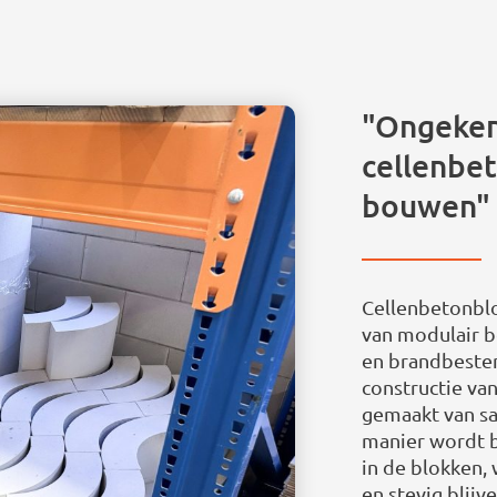
"Ongeken
cellenbe
bouwen"
Cellenbetonblo
van modulair b
en brandbesten
constructie va
gemaakt van sa
manier wordt b
in de blokken, 
en stevig blij